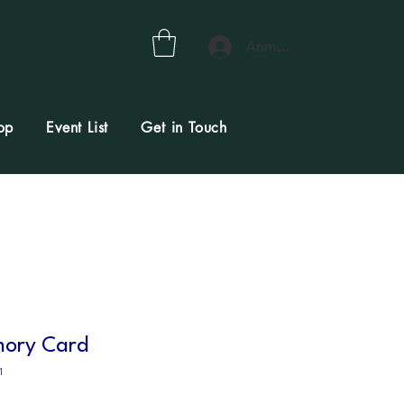
Anmelden
op
Event List
Get in Touch
mory Card
1