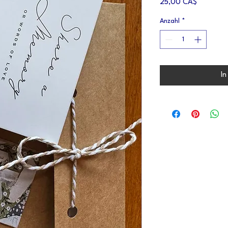
Preis
25,00 CA$
Anzahl
*
In